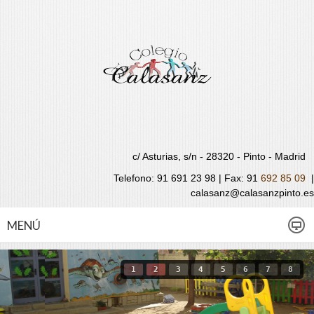
c/ Asturias, s/n - 28320 - Pinto - Madrid
Telefono: 91 691 23 98 | Fax:
91
692 85 09
|
calasanz@calasanzpinto.es
MENÚ
1
2
3
4
5
6
7
8